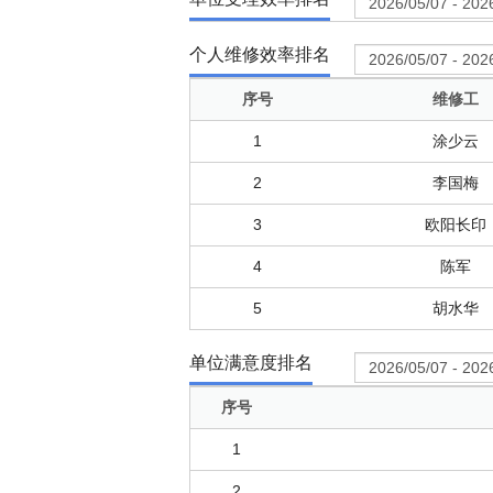
个人维修效率排名
序号
维修工
1
涂少云
2
李国梅
3
欧阳长印
4
陈军
5
胡水华
单位满意度排名
序号
1
2