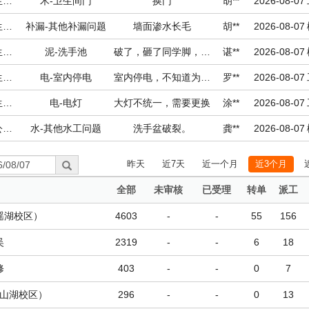
瑶湖校区-学生宿舍-15栋
木-卫生间门
换门
胡**
2026-08-07
瑶湖校区-学生宿舍-15栋
补漏-其他补漏问题
墙面渗水长毛
胡**
2026-08-07
瑶湖校区-学生宿舍-16栋
泥-洗手池
破了，砸了同学脚，请加急维修
谌**
2026-08-07
瑶湖校区-学生宿舍-19栋
电-室内停电
室内停电，不知道为什么
罗**
2026-08-07
瑶湖校区-学生宿舍-9栋
电-电灯
大灯不统一，需要更换
涂**
2026-08-07
瑶湖校区-办公楼宇-先骕楼
水-其他水工问题
洗手盆破裂。
龚**
2026-08-07
昨天
近7天
近一个月
近3个月
全部
未审核
已受理
转单
派工
瑶湖校区）
4603
-
-
55
156
吴
2319
-
-
6
18
修
403
-
-
0
7
山湖校区）
296
-
-
0
13