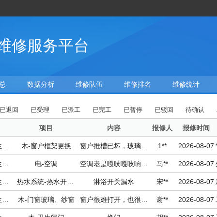
维修服务平台
总
数据分析
维修队伍
维修排名
维修统计
已退回
已受理
已派工
已完工
已暂停
已驳回
待确认
项目
内容
报修人
报修时间
瑶湖校区-学生宿舍-15栋
木-窗户框架更换
窗户推槽已坏，玻璃窗不能推拉
1**
2026-08-07
瑶湖校区-学生宿舍-5栋
电-空调
空调老是嘎吱嘎吱响，吵的睡不着
马**
2026-08-07
瑶湖校区-学生宿舍-18栋
热水系统-热水开关阀门损坏
淋浴开关漏水
宋**
2026-08-07
瑶湖校区-学生宿舍-16栋
木-门窗玻璃、纱窗
窗户很难打开，也很难关上
谢**
2026-08-07